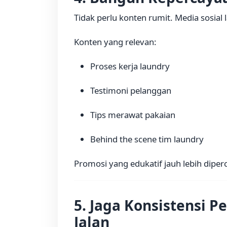
Tidak perlu konten rumit. Media sosial
Konten yang relevan:
Proses kerja laundry
Testimoni pelanggan
Tips merawat pakaian
Behind the scene tim laundry
Promosi yang edukatif jauh lebih diper
5. Jaga Konsistensi P
Jalan