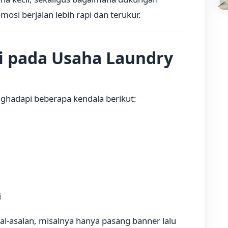
si berjalan lebih rapi dan terukur.
i pada Usaha Laundry
nghadapi beberapa kendala berikut:
i
al-asalan, misalnya hanya pasang banner lalu