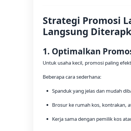
Strategi Promosi L
Langsung Diterap
1. Optimalkan Promos
Untuk usaha kecil, promosi paling efekt
Beberapa cara sederhana:
Spanduk yang jelas dan mudah dib
Brosur ke rumah kos, kontrakan, 
Kerja sama dengan pemilik kos atau