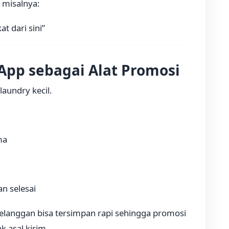
 misalnya:
at dari sini”
App sebagai Alat Promosi
aundry kecil.
ma
n selesai
pelanggan bisa tersimpan rapi sehingga promosi
k asal kirim.