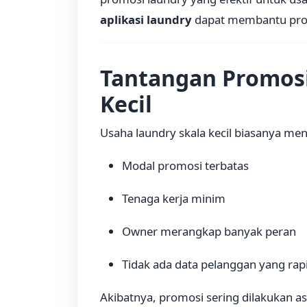
aplikasi laundry
dapat membantu promo
Tantangan Promos
Kecil
Usaha laundry skala kecil biasanya me
Modal promosi terbatas
Tenaga kerja minim
Owner merangkap banyak peran
Tidak ada data pelanggan yang rap
Akibatnya, promosi sering dilakukan as