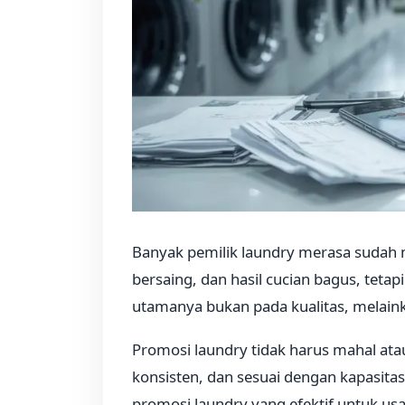
Banyak pemilik laundry merasa sudah 
bersaing, dan hasil cucian bagus, tetap
utamanya bukan pada kualitas, melai
Promosi laundry tidak harus mahal atau
konsisten, dan sesuai dengan kapasitas
promosi laundry yang efektif untuk us