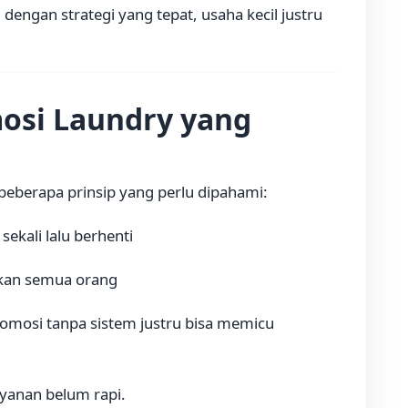
engan strategi yang tepat, usaha kecil justru
mosi Laundry yang
beberapa prinsip yang perlu dipahami:
 sekali lalu berhenti
ukan semua orang
romosi tanpa sistem justru bisa memicu
ayanan belum rapi.