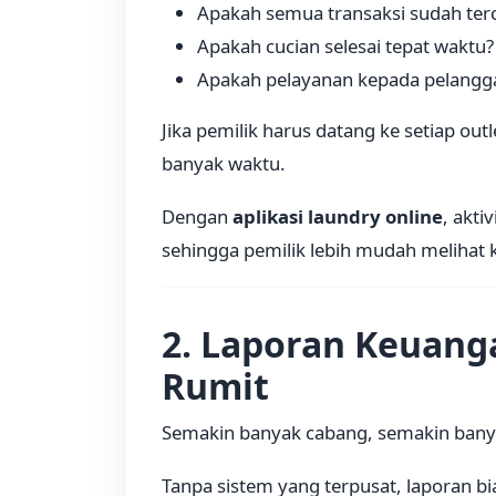
Apakah semua transaksi sudah terc
Apakah cucian selesai tepat waktu?
Apakah pelayanan kepada pelangga
Jika pemilik harus datang ke setiap out
banyak waktu.
Dengan
aplikasi laundry online
, akti
sehingga pemilik lebih mudah melihat k
2. Laporan Keuang
Rumit
Semakin banyak cabang, semakin banyak
Tanpa sistem yang terpusat, laporan b