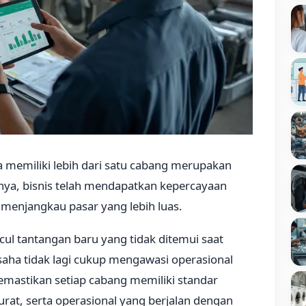
memiliki lebih dari satu cabang merupakan
ya, bisnis telah mendapatkan kepercayaan
menjangkau pasar yang lebih luas.
cul tantangan baru yang tidak ditemui saat
saha tidak lagi cukup mengawasi operasional
emastikan setiap cabang memiliki standar
rat, serta operasional yang berjalan dengan