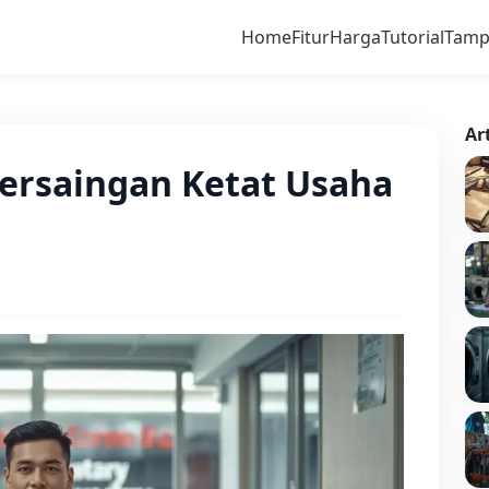
Home
Fitur
Harga
Tutorial
Tamp
Ar
ersaingan Ketat Usaha